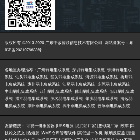
版权所有 ©2013-2020 广东中诚智联信息技术有限公司
网站备案号：粤
ICP备2021076623号
各地区办理推荐：
广州弱电集成系统
深圳弱电集成系统
珠海弱电集成
系统
汕头弱电集成系统
韶关弱电集成系统
河源弱电集成系统
梅州弱
电集成系统
惠州弱电集成系统
汕尾弱电集成系统
东莞弱电集成系统
中山弱电集成系统
江门弱电集成系统
佛山弱电集成系统
阳江弱电集成
系统
湛江弱电集成系统
茂名弱电集成系统
肇庆弱电集成系统
清远弱
电集成系统
潮州弱电集成系统
揭阳弱电集成系统
云浮弱电集成系统
友情链接：
可视一键报警器
|
UPS电源
|
龙门吊厂家
|
篮球架厂家
|
绞车
|
科
技论文范文
|
热熔胶
|
WMS仓库管理软件
|
高低温一体机
|
玻璃反应釜
|
定量
包装秤
|
企业名录
|
输送带厂家
|
打磨除尘工作台
|
在线客服系统
|
ups不间