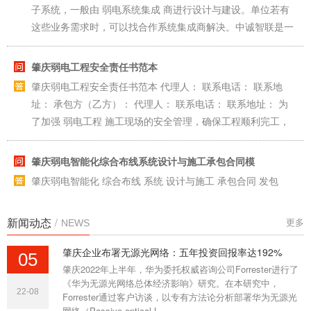
家经验......
肇庆弱电工程安全责任书范本
肇庆弱电工程安全责任书范本 代理人： 联系电话： 联系地
址： 承包方（乙方）： 代理人： 联系电话： 联系地址： 为
了加强 弱电工程 施工现场的安全管理，确保工程顺利完工，
乙方对施......
肇庆弱电智能化综合布线系统设计与施工承包合同模
肇庆弱电智能化 综合布线 系统 设计与施工 承包合同 发包
人： 承包人： 时 间 : 甲方： 乙方： 根据《中华人民共和国合
同法》及本工程的有关协定，经双方友好协商，本着平等、自
愿、互......
新闻动态
/
更多
NEWS
肇庆综合布线系统标签标识怎么做？
肇庆综合布线系统 的识别是一项非常重要的工作，不做好标签
肇庆企业布署无源光网络：五年投资回报率达192%
05
标识会给后续的日常维护、维修等工作带来重大影响，而人们
肇庆2022年上半年，华为委托权威咨询公司Forrester进行了
在进行综合布线系统建设时往往容易忽略这个方面，还有一些
《华为无源光网络总体经济影响》研究。在本研究中，
22-08
Forrester通过客户访谈，以专有方法论分析部署华为无源光
弱电......
网络（Passive optical L......