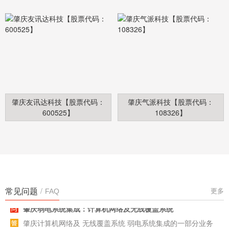
肇庆友讯达科技【股票代码：
肇庆气派科技【股票代码：
600525】
108326】
肇庆弱电系统集成：计算机网络及无线覆盖系统
常见问题
/
更多
FAQ
肇庆计算机网络及 无线覆盖系统 弱电系统集成的一部分业务
子系统，一般由 弱电系统集成 商进行设计与建设。单位若有
这些业务需求时，可以找合作系统集成商解决。中诚智联是一