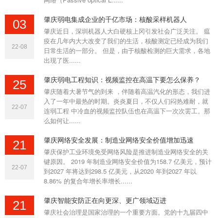
肇庆什么是系统集成项目管理工程师证书？它的作用
肇庆弱电集成企业的千亿市场：核酸采样机器人
肇庆首先，《 系统集成 项目管理工程师》是计算机技术与软
03
肇庆近日，深圳机器人大白硬核上冈引发社会广泛关注。 瘟
件专业技术资格（水平）证书的一种，是属于中级职称。作为
疫在几年内大大改变了我们的生活，核酸测定已经成为我们
系统集成 行业从业人员，相信对《系统集成项目管理工程师》
22-08
日常生活的一部分。 但是，由于核酸检测的巨大需求，各地
证书......
出现了医......
肇庆弱电工程知识：视频监控在高温下要怎么保养？
肇庆弱电工程知识：视频监控在高温下要怎么保养？
25
肇庆随着大暑节气的到来 ，伴随着高温汽化的形态，我们进入
肇庆随着大暑节气的到来 ，伴随着高温汽化的形态，我们进
了一年中最热的时期。炎炎夏日，不仅人们闷热难耐，就 连弱
入了一年中最热的时期。炎炎夏日，不仅人们闷热难耐，就
22-07
连弱工程 中冷血的视频监控队伍也在高温下一次次罢工。那
工程 中冷血的视频监控队伍也在高温下一次次罢工。那么如何
么如何让......
让......
肇庆网络安全发展：制造业网络安全价值增加迅速
肇庆弱电系统集成项目管理方案
21
肇庆保护工业环境免受网络风险是推进制造业网络安全的关
肇庆弱电系统集成 项目管理方案 1项目组织架构 为了保证工
键原因。 2019 年制造业网络安全价值为158.7 亿美元，预计
期质量目标的圆满实现，我方将为本工程的实施配备足够的管
22-07
到2027 年将达到298.5 亿美元，从2020 年到2027 年以
理人员和技术人员，安排具有足够经验、认真负责和精干称职
8.86% 的复合年增长率增长......
的管理......
肇庆智能安防正在向更深、更广领域迈进
21
肇庆弱电工程施工中线路敷设一般要求有哪些？
肇庆社会治理是国家治理的一个重要方面。党的十九届四中