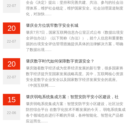
肇庆在 弱电工程 施工中，线路 敷设必须遵守一些基本要求，
全会《决定》提出：坚持和完善共建、共治、参与的社会治
22-07
理体系，维护社会稳定，维护国家安全。社会治理渠道制度
否则容易出现各种问题。 1.敷设电缆（线）前，应检查外观和
化，对加快......
导通性，并用直流500V兆欧表测量绝缘电阻。电阻值不应小于
5M；如......
肇庆全方位筑牢数字安全长城
20
肇庆7月7日，国家互联网信息办公室正式公布《数据出境安
全评估办法》（以下简称《办法》），就个人信息和重要数
22-07
据的出境安全评估管理措施提供具体的法律解决方案，明确
了数据出境......
肇庆数字时代如何保障数字资源安全？
20
肇庆随着数字经济成为世界经济发展的新引擎，很多国家将
数字经济提升至国家发展战略高度。其中，互联网核心资源
22-07
安全是数字企业安全以及国家数字经济发展安全的底座。
《中国互联网......
肇庆弱电系统集成方案：智慧安防平安小区建设，社
15
肇庆弱电系统集成方案：智慧安防平安小区建设，社区治安
防控综合平台 在数字化技术不断发展的今天， 弱电系统集成
22-06
各个领域也在进行不断的升级，各种智能化、智慧化产品都
应运而生......