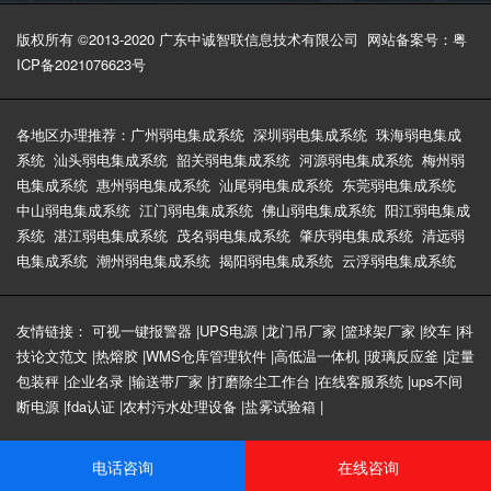
版权所有 ©2013-2020 广东中诚智联信息技术有限公司
网站备案号：粤
ICP备2021076623号
各地区办理推荐：
广州弱电集成系统
深圳弱电集成系统
珠海弱电集成
系统
汕头弱电集成系统
韶关弱电集成系统
河源弱电集成系统
梅州弱
电集成系统
惠州弱电集成系统
汕尾弱电集成系统
东莞弱电集成系统
中山弱电集成系统
江门弱电集成系统
佛山弱电集成系统
阳江弱电集成
系统
湛江弱电集成系统
茂名弱电集成系统
肇庆弱电集成系统
清远弱
电集成系统
潮州弱电集成系统
揭阳弱电集成系统
云浮弱电集成系统
友情链接：
可视一键报警器
|
UPS电源
|
龙门吊厂家
|
篮球架厂家
|
绞车
|
科
技论文范文
|
热熔胶
|
WMS仓库管理软件
|
高低温一体机
|
玻璃反应釜
|
定量
包装秤
|
企业名录
|
输送带厂家
|
打磨除尘工作台
|
在线客服系统
|
ups不间
断电源
|
fda认证
|
农村污水处理设备
|
盐雾试验箱
|
电话咨询
在线咨询