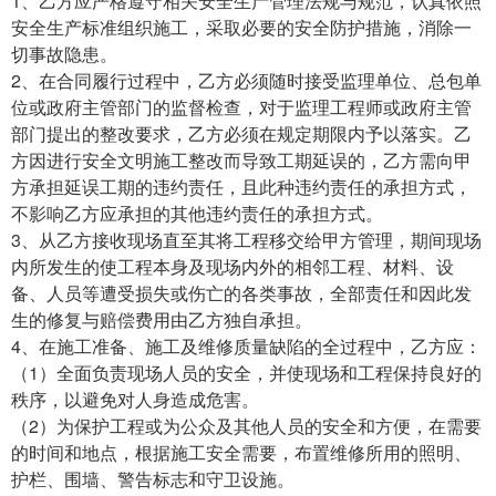
1、乙方应严格遵守相关安全生产管理法规与规范，认真依照
安全生产标准组织施工，采取必要的安全防护措施，消除一
切事故隐患。
2、在合同履行过程中，乙方必须随时接受监理单位、总包单
位或政府主管部门的监督检查，对于监理工程师或政府主管
部门提出的整改要求，乙方必须在规定期限内予以落实。乙
方因进行安全文明施工整改而导致工期延误的，乙方需向甲
方承担延误工期的违约责任，且此种违约责任的承担方式，
不影响乙方应承担的其他违约责任的承担方式。
3、从乙方接收现场直至其将工程移交给甲方管理，期间现场
内所发生的使工程本身及现场内外的相邻工程、材料、设
备、人员等遭受损失或伤亡的各类事故，全部责任和因此发
生的修复与赔偿费用由乙方独自承担。
4、在施工准备、施工及维修质量缺陷的全过程中，乙方应：
（1）全面负责现场人员的安全，并使现场和工程保持良好的
秩序，以避免对人身造成危害。
（2）为保护工程或为公众及其他人员的安全和方便，在需要
的时间和地点，根据施工安全需要，布置维修所用的照明、
护栏、围墙、警告标志和守卫设施。