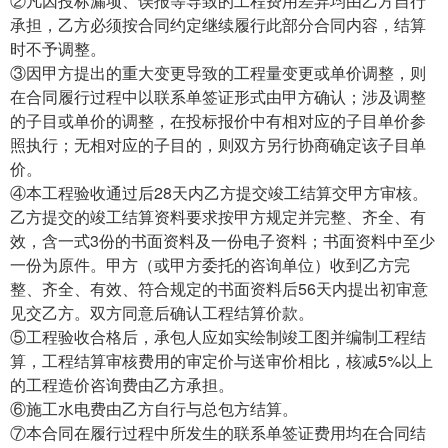
②凡因投标漏项、误报等导致的工程费用差异均由乙方自行
承担，乙方必须按合同约定继续履行此部分合同内容，结算
时不予调整。
③因甲方提出的重大变更导致的工程量变更或单价调整，则
在合同履行过程中以联系单签证形式由甲方确认；涉及调整
的子目或单价的调整，在投标报价中有相对应的子目单价参
照执行；无相对应的子目的，则双方另行协商确定该子目单
价。
④本工程验收通过后28天内乙方提交竣工结算交甲方审核。
乙方提交的竣工结算资料要求按甲方规定并完整、齐全、有
效，含一式3份的书面资料及一份电子资料；书面资料中至少
一份为原件。甲方（或甲方委托的咨询单位）收到乙方完
整、齐全、有效、符合规定的书面资料后56天内提出初审意
见交乙方。双方同意后确认工程结算价款。
⑤工程验收合格后，承包人应如实绘制竣工图并编制工程结
算，工程结算审核费用的审定价与送审价相比，核减5%以上
的工程造价咨询费由乙方承担。
⑥施工水电费由乙方自行与总包方结算。
⑦本合同在履行过程中所发生的联系单签证费用均在合同结