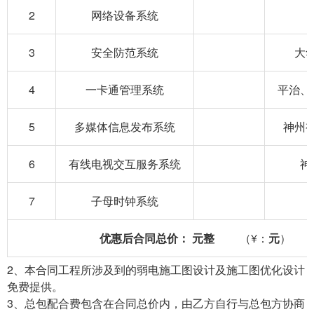
2
网络设备系统
3
安全防范系统
大
4
一卡通管理系统
平治、
5
多媒体信息发布系统
神州
6
有线电视交互服务系统
神
7
子母时钟系统
优惠后
合同总价：
元整
（¥：
元
）
2、本合同工程所涉及到的弱电施工图设计及施工图优化设计
免费提供。
3、总包配合费包含在合同总价内，由乙方自行与总包方协商