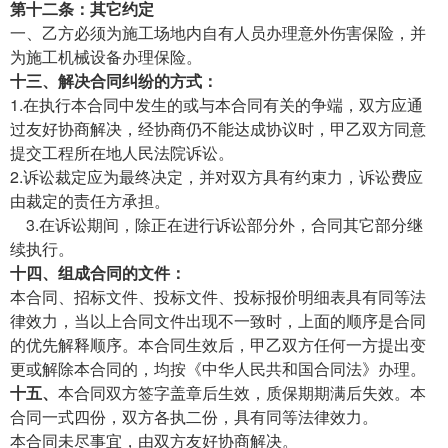
第十
二
条：其它约定
一、乙方必须为施工场地内自有人员办理意外伤害保险，并
为施工机械设备办理保险。
十
三
、解决合同纠纷的方式：
1.在执行本合同中发生的或与本合同有关的争端，双方应通
过友好协商解决，经协商仍不能达成协议时，甲乙双方同意
提交工程所在地人民法院诉讼。
2.诉讼裁定应为最终决定，并对双方具有约束力，诉讼费应
由裁定的责任方承担。
3.在诉讼期间，除正在进行诉讼部分外，合同其它部分继
续执行。
十
四
、组成合同的文件：
本合同、招标文件、投标文件、投标报价明细表具有同等法
律效力，当以上合同文件出现不一致时，上面的顺序是合同
的优先解释顺序。本合同生效后，甲乙双方任何一方提出变
更或解除本合同的，均按《中华人民共和国合同法》办理。
十
五
、
本合同双方签字盖章后生效，质保期期满后失效。本
合同一式四份，双方各执二份，具有同等法律效力。
本合同未尽事宜，由双方友好协商解决。