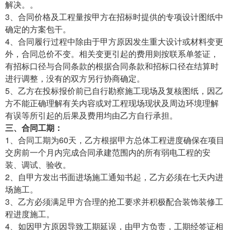
解决。。
3、合同价格及工程量按甲方在招标时提供的专项设计图纸中
确定的方案包干。
4、合同履行过程中除由于甲方原因发生重大设计或材料变更
外，合同总价不变。相关变更引起的费用则按联系单签证，
有招标口径与合同条款的根据合同条款和招标口径在结算时
进行调整，没有的双方另行协商确定。
5、乙方在投标报价前已自行勘察施工现场及复核图纸，因乙
方不能正确理解有关内容或对工程现场现状及周边环境理解
有误等所引起的后果及费用均由乙方自行承担。
三、合同工期：
1、合同工期为60天，乙方根据甲方总体工程进度确保在项目
交房前一个月内完成合同承建范围内的所有弱电工程的安
装、调试、验收。
2、自甲方发出书面进场施工通知书起，乙方必须在七天内进
场施工。
3、乙方必须满足甲方合理的抢工要求并积极配合装饰装修工
程进度施工。
4、如因甲方原因导致工期延误，由甲方负责，工期经签证相