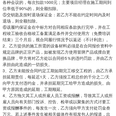
各种会议的，每次扣款1000元；主要项目经理在施工期间到
位率低于90%的，则全额扣除。
⑤交钥匙及按时退场保证金：若乙方不能在约定时间内及时
退场，则全额扣除。
⑥该履约保证金在中标方对合同相应条款执行完毕，并在工
程竣工验收合格竣工备案满足条件并交付使用方（免费培训
结束）三个月后，视合同履行情况予以返还（不计利息）。
2、乙方提供的施工所需的设备材料必须是在合同报价资料中
规定品牌的正宗产品，如被发现乙方使用冒牌产品或擅自更
换品牌，甲方将对乙方处以合同价5％的违约罚款，并由乙方
承担由此造成的一切损失。
3、乙方未能按合同约定工期如期完工移交工程的，由乙方承
担延期责任，每延迟1天，乙方须按工程总价的千分之二/天
向甲方支付违约金，并承担延期完工给甲方造成的损失。由
甲方原因造成的延期，工期顺延。
4、乙方拖欠其工人或所雇人员工资或报酬，导致其工人或所
雇人员向有关部门投诉、控告、检举或以聚集的方式讨要工
资或报酬事件的，每发生一次，乙方须向甲方支付处罚金叁
万元。若上述事件发生被相关媒体作有损发包人的报道，出