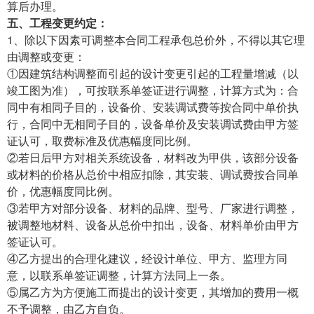
算后办理。
五、工程变更约定：
1、除以下因素可调整本合同工程承包总价外，不得以其它理
由调整或变更：
①因建筑结构调整而引起的设计变更引起的工程量增减（以
竣工图为准），可按联系单签证进行调整，计算方式为：合
同中有相同子目的，设备价、安装调试费等按合同中单价执
行，合同中无相同子目的，设备单价及安装调试费由甲方签
证认可，取费标准及优惠幅度同比例。
②若日后甲方对相关系统设备，材料改为甲供，该部分设备
或材料的价格从总价中相应扣除，其安装、调试费按合同单
价，优惠幅度同比例。
③若甲方对部分设备、材料的品牌、型号、厂家进行调整，
被调整地材料、设备从总价中扣出，设备、材料单价由甲方
签证认可。
④乙方提出的合理化建议，经设计单位、甲方、监理方同
意，以联系单签证调整，计算方法同上一条。
⑤属乙方为方便施工而提出的设计变更，其增加的费用一概
不予调整，由乙方自负。