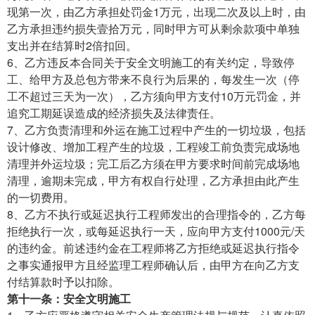
现第一次，由乙方承担处罚金1万元，出现二次及以上时，由
乙方承担违约损失壹拾万元，同时甲方可从剩余款项中单独
支出并在结算时2倍扣回。
6、乙方违反本合同关于安全文明施工的有关约定，导致停
工、给甲方及总包方带来不良行为后果的，每发生一次（停
工不超过三天为一次），乙方须向甲方支付10万元罚金，并
追究工期延误造成的经济损失及法律责任。
7、乙方负责清理和外运在施工过程中产生的一切垃圾，包括
设计修改、增加工程产生的垃圾，工程竣工前负责完成场地
清理并外运垃圾；完工后乙方须在甲方要求时间前完成场地
清理，逾期未完成，甲方有权自行处理，乙方承担由此产生
的一切费用。
8、乙方不执行或延迟执行工程师发出的合理指令的，乙方每
拒绝执行一次，或每延迟执行一天，应向甲方支付1000元/天
的违约金。前述违约金在工程师将乙方拒绝或延迟执行指令
之事实通报甲方且经监理工程师确认后，由甲方在向乙方支
付结算款时予以扣除。
第十一条：安全文明施工