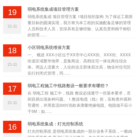
弱电系统集成项目管理方案
19
弱电系统集成 项目管理方案 1项目组织架构 为了保证工期质
量目标的圆满实现，我方将为本工程的实施配备足够的管理
21-11
人员和技术人员，安排具有足够经验、认真负责和精干称职
的管理......
小区弱电系统维保方案
18
一、 概述 XXX小区位于XX市中心XXX街、XXX街、XXXX
街道区域繁华地带，是集商业、高档住宅一体化商住综合
21-11
体。周边人流量大，入住的业主群体层次高，物业对住宅区
实行封闭式管理，同......
弱电工程施工中线路敷设一般要求有哪些？
17
在 弱电工程 施工中，线路 敷设必须遵守一些基本要求，否
则容易出现各种问题。 1.敷设电缆（线）前，应检查外观和
21-11
导通性，并用直流500V兆欧表测量绝缘电阻。电阻值不应小
于5M；如......
弱电系统集成：灯光控制系统
16
灯光控制系统 是弱电系统集成的一部分业务子系统，一般由