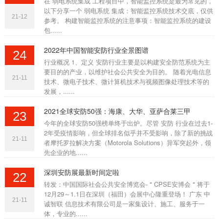
在 弱电系统集成 工程项目中，智能监控系统是最为常见的，
以下分享一个 弱电系统 集成：智能监控系统技术交底，仅供
21-12
参考。 构建智能监控系统的注意事项：智能监控系统的建设
包......
2022年中国智能安防行业全景图谱
24
行业概况 1、定义 安防行业主要是以构建安全防范系统为主
要目的的产业，以维护社会公共安全为目的。 随着光电信息
21-11
技术、微电子技术、微计算机技术与视频图像处理技术等的
发展，......
2021全球安防50强：海康、大华、亚萨合莱三甲
23
今年的全球安防50强榜单终于出炉。尽管 安防 行业在过去1-
2年受疫情影响，但全球排名似乎并不受影响，除了新的挑战
21-11
者摩托罗拉解决方案（Motorola Solutions）异军突起外，领
先企业的地......
深圳安防展最新时间定啦
22
转发：中国国际社会公共安全博览会-＂CPSE安博会＂将于
12月29～1.1日在深圳（福田）会展中心隆重登场！ ​广东 中
21-11
诚智联 信息技术有限公司是一家集设计、施工、服务于一
体，专业的......