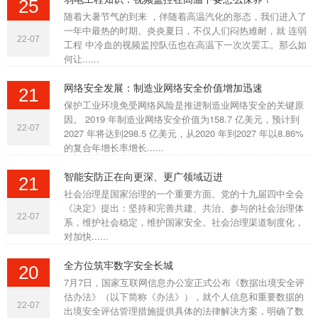
25
随着大暑节气的到来 ，伴随着高温汽化的形态，我们进入了
一年中最热的时期。炎炎夏日，不仅人们闷热难耐，就 连弱
22-07
工程 中冷血的视频监控队伍也在高温下一次次罢工。那么如
何让......
网络安全发展：制造业网络安全价值增加迅速
21
保护工业环境免受网络风险是推进制造业网络安全的关键原
因。 2019 年制造业网络安全价值为158.7 亿美元，预计到
22-07
2027 年将达到298.5 亿美元，从2020 年到2027 年以8.86%
的复合年增长率增长......
智能安防正在向更深、更广领域迈进
21
社会治理是国家治理的一个重要方面。党的十九届四中全会
《决定》提出：坚持和完善共建、共治、参与的社会治理体
22-07
系，维护社会稳定，维护国家安全。社会治理渠道制度化，
对加快......
全方位筑牢数字安全长城
20
7月7日，国家互联网信息办公室正式公布《数据出境安全评
估办法》（以下简称《办法》），就个人信息和重要数据的
22-07
出境安全评估管理措施提供具体的法律解决方案，明确了数