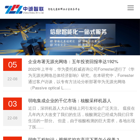
企业布署无源光网络：五年投资回报率达192%
05
2022年上半年，华为委托权威咨询公司Forrester进行了《华
为无源光网络总体经济影响》研究。在本研究中，Forrester
22-08
通过客户访谈，以专有方法论分析部署华为无源光网络
（Passive optical L......
弱电集成企业的千亿市场：核酸采样机器人
03
近日，深圳机器人大白硬核上冈引发社会广泛关注。 瘟疫在
几年内大大改变了我们的生活，核酸测定已经成为我们日常
22-08
生活的一部分。 但是，由于核酸检测的巨大需求，各地出现
了医......
弱电工程知识：视频监控在高温下要怎么保养？