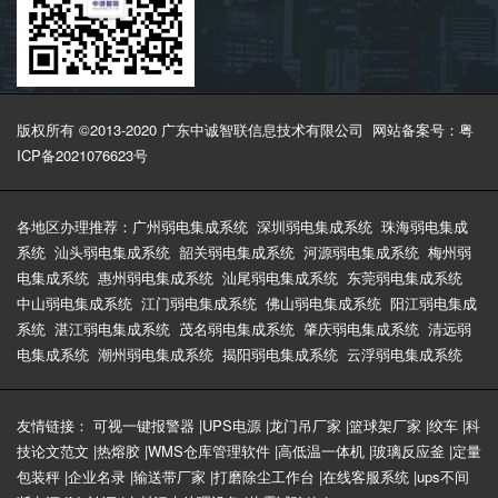
版权所有 ©2013-2020 广东中诚智联信息技术有限公司
网站备案号：粤
ICP备2021076623号
各地区办理推荐：
广州弱电集成系统
深圳弱电集成系统
珠海弱电集成
系统
汕头弱电集成系统
韶关弱电集成系统
河源弱电集成系统
梅州弱
电集成系统
惠州弱电集成系统
汕尾弱电集成系统
东莞弱电集成系统
中山弱电集成系统
江门弱电集成系统
佛山弱电集成系统
阳江弱电集成
系统
湛江弱电集成系统
茂名弱电集成系统
肇庆弱电集成系统
清远弱
电集成系统
潮州弱电集成系统
揭阳弱电集成系统
云浮弱电集成系统
友情链接：
可视一键报警器
|
UPS电源
|
龙门吊厂家
|
篮球架厂家
|
绞车
|
科
技论文范文
|
热熔胶
|
WMS仓库管理软件
|
高低温一体机
|
玻璃反应釜
|
定量
包装秤
|
企业名录
|
输送带厂家
|
打磨除尘工作台
|
在线客服系统
|
ups不间