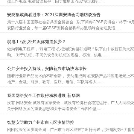
控工作电视 电话会议精神，由于近期国内疫情出现跨......
安防集成商看过来：2021深圳安博会高端访谈预告
第十八届中国国际社会公共安全博览会（以下简称CPSE安博会）将于10月
安防行业盛会，每一届CPSE安博会都将举办数场峰会论坛及活......
弱电工程机柜知识你知道多少？
做为弱电工程师， 弱电工程 机柜知识你都知道吗？以下由中诚智联为大
助。 对于机柜，不同的设备对机柜的规格、标准、供电......
公共安全投入持续，安防新兴市场快速增长
随着行业新产品技术的不断创新， 安防集成商 在安防产品和应用场景上
地产、金融、能源、教育、医疗、电信、军队等各大......
我国网络安全工作取得积极进展-新华网
没有 网络安全 就没有国家安全，就没有经济社会稳定运行，广大人民群
关于网络强国的重要思想和关于网络安全工作四个坚......
智慧安防助力广州市白云区疫情防控
刚刚过去的国庆黄金周，广州市白云区迎来了出行高峰，疫情防控压力悄