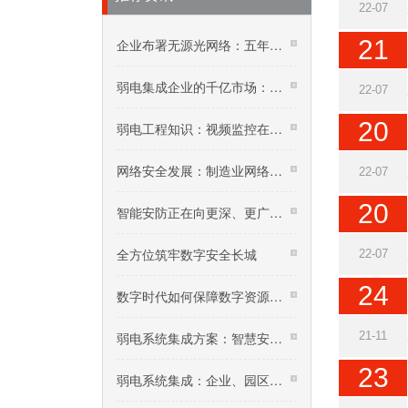
22-07
21
企业布署无源光网络：五年投资回报率达192%
弱电集成企业的千亿市场：核酸采样机器人
22-07
20
弱电工程知识：视频监控在高温下要怎么保养？
网络安全发展：制造业网络安全价值增加迅速
22-07
20
智能安防正在向更深、更广领域迈进
全方位筑牢数字安全长城
22-07
24
数字时代如何保障数字资源安全？
弱电系统集成方案：智慧安防平安小区建设，社
21-11
23
弱电系统集成：企业、园区无线WLAN网络建设规划