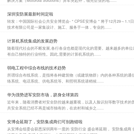
解决方案（Motorola Solutions）异军突起外，领先企业的地......
深圳安防展最新时间定啦
转发：中国国际社会公共安全博览会-＂CPSE安博会＂将于12月29～1.1
技术有限公司是一家集设计、施工、服务于一体，专业的......
计算机系统集成的发展趋势
随着现代社会的不断发展,各行各业也都是现代化的需要。越来越多的单位
有自己独特的行业特性。因此,需要的计算机系统的......
弱电工程中综合布线的技术趋势
所谓综合布线系统，是指将各种建筑物（或建筑物群）内的各种系统的通
络系统、电话系统、供电系统等。和照明系统请稍候......
华为强势进军安防市场，跻身全球第四
近年来，随着消费者对安全防控越来越重视，以及人脸识别等数字技术的普
共安全系统已经不再是城市独有的，在农村和城乡之......
安博会延期了，安防集成商们可别跑错啦
从安博会组委会获悉深圳两年一度的 安防行业 盛会将延期， 安防集成商