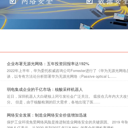
企业布署无源光网络：五年投资回报率达192%
2022年上半年，华为委托权威咨询公司Forrester进行了《华为无源光网络
谈，以专有方法论分析部署华为无源光网络（Passive optical L......
弱电集成企业的千亿市场：核酸采样机器人
近日，深圳机器人大白硬核上冈引发社会广泛关注。 瘟疫在几年内大大改
分。 但是，由于核酸检测的巨大需求，各地出现了医......
网络安全发展：制造业网络安全价值增加迅速
保护工业环境免受网络风险是推进制造业网络安全的关键原因。 2019 年制造
298.5 亿美元，从2020 年到2027 年以8.86% 的复合年增长率增长......