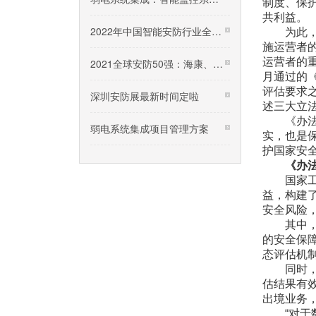
制度、保
共利益。
2022年中国智能安防行业全景图谱
为此，我
施运营者
运营者的重
2021全球安防50强：海康、大华、亚萨合莱三甲
月通过的
评估要求
深圳安防展最新时间定啦
述三大立
《办法》
弱电系统集成项目管理方案
实，也是
护国家安
《办
国家工业
益，构建
安全风险
其中，事
的安全保
态评估机
同时，评
估结果有
出境业务
“对于数