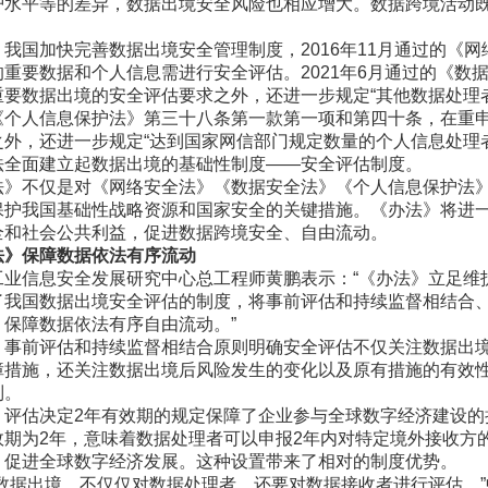
护水平等的差异，数据出境安全风险也相应增大。数据跨境活动
国加快完善数据出境安全管理制度，2016年11月通过的《网
的重要数据和个人信息需进行安全评估。2021年6月通过的《数
要数据出境的安全评估要求之外，还进一步规定“其他数据处理者
《个人信息保护法》第三十八条第一款第一项和第四十条，在重
之外，还进一步规定“达到国家网信部门规定数量的个人信息处理
法全面建立起数据出境的基础性制度——安全评估制度。
不仅是对《网络安全法》《数据安全法》《个人信息保护法》等
保护我国基础性战略资源和国家安全的关键措施。《办法》将进
全和社会公共利益，促进数据跨境安全、自由流动。
法》保障数据依法有序流动
信息安全发展研究中心总工程师黄鹏表示：“《办法》立足维
了我国数据出境安全评估的制度，将事前评估和持续监督相结合
，保障数据依法有序自由流动。”
前评估和持续监督相结合原则明确安全评估不仅关注数据出境
障措施，还关注数据出境后风险发生的变化以及原有措施的有效
制。
估决定2年有效期的规定保障了企业参与全球数字经济建设的
效期为2年，意味着数据处理者可以申报2年内对特定境外接收方
，促进全球数字经济发展。这种设置带来了相对的制度优势。
据出境，不仅仅对数据处理者，还要对数据接收者进行评估。”