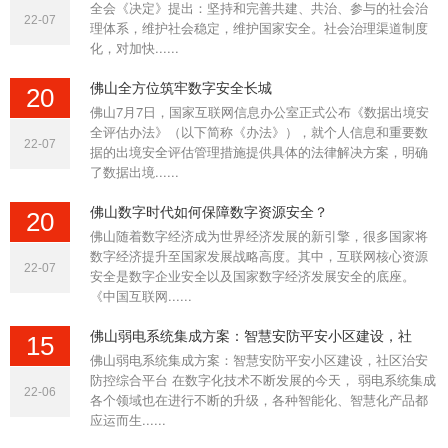
全会《决定》提出：坚持和完善共建、共治、参与的社会治
人： 承包人： 时 间 : 甲方： 乙方： 根据《中华人民共和国合
22-07
理体系，维护社会稳定，维护国家安全。社会治理渠道制度
同法》及本工程的有关协定，经双方友好协商，本着平等、自
化，对加快......
愿、互......
佛山全方位筑牢数字安全长城
20
佛山7月7日，国家互联网信息办公室正式公布《数据出境安
全评估办法》（以下简称《办法》），就个人信息和重要数
22-07
据的出境安全评估管理措施提供具体的法律解决方案，明确
了数据出境......
佛山数字时代如何保障数字资源安全？
20
佛山随着数字经济成为世界经济发展的新引擎，很多国家将
数字经济提升至国家发展战略高度。其中，互联网核心资源
22-07
安全是数字企业安全以及国家数字经济发展安全的底座。
《中国互联网......
佛山弱电系统集成方案：智慧安防平安小区建设，社
15
佛山弱电系统集成方案：智慧安防平安小区建设，社区治安
防控综合平台 在数字化技术不断发展的今天， 弱电系统集成
22-06
各个领域也在进行不断的升级，各种智能化、智慧化产品都
应运而生......